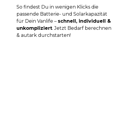
So findest Du in wenigen Klicks die
passende Batterie- und Solarkapazität
für Dein Vanlife –
schnell, individuell &
unkompliziert
. Jetzt Bedarf berechnen
& autark durchstarten!
Verbraucher
01
Täglicher Energiebedarf
Szenarien